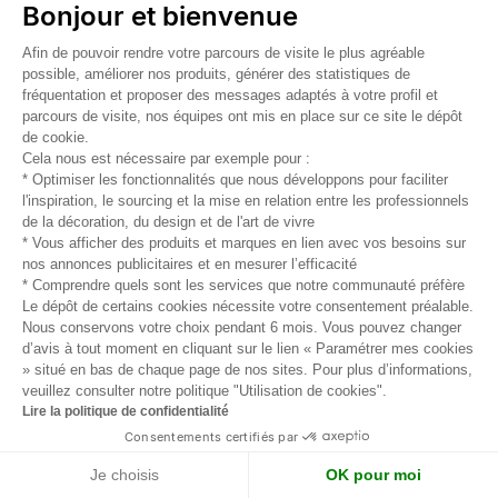
Bonjour et bienvenue
Sieste régénératrice sur lits de cristaux
Afin de pouvoir rendre votre parcours de visite le plus agréable
possible, améliorer nos produits, générer des statistiques de
fréquentation et proposer des messages adaptés à votre profil et
Une installation de 8 lits de Cristal Arc en ciel
parcours de visite, nos équipes ont mis en place sur ce site le dépôt
imaginée comme un soin autonome de
de cookie.
lithothérapie vibratoire. Chaque lit est composé de
Cela nous est nécessaire par exemple pour :
* Optimiser les fonctionnalités que nous développons pour faciliter
sept rangées de minéraux différents résonant avec
l'inspiration, le sourcing et la mise en relation entre les professionnels
les sept chakras majeurs. Les vibrations
de la décoration, du design et de l'art de vivre
énergétiques des pierres harmonisent l’énergie
* Vous afficher des produits et marques en lien avec vos besoins sur
vitale circulant dans votre corps. Un outil idéal
nos annonces publicitaires et en mesurer l’efficacité
* Comprendre quels sont les services que notre communauté préfère
pour retrouver bien-être et vitalité.
Le dépôt de certains cookies nécessite votre consentement préalable.
Une expérience immersive booster par le pouvoir
Nous conservons votre choix pendant 6 mois. Vous pouvez changer
de la luminothérapie Sensolight en synchronisation
d’avis à tout moment en cliquant sur le lien « Paramétrer mes cookies
avec des fréquences sonores réparatrices
» situé en bas de chaque page de nos sites. Pour plus d’informations,
veuillez consulter notre politique "Utilisation de cookies".
composées par Healer(s) Studio.
Lire la politique de confidentialité
Consentements certifiés par
Atelier animé par Le Centre Elément x Healer(s)
Je choisis
OK pour moi
Studio