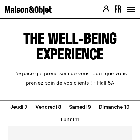
Navigation version Desktop
Contenu de la page
› Aller au contenu
› Aller au pied de page
› Retour au menu
› Retour au menu
› Retour haut de page
› Retour haut de page
THE WELL-BEING
EXPERIENCE
L’espace qui prend soin de vous, pour que vous
preniez soin de vos clients ! - Hall 5A
Jeudi 7
Vendredi 8
Samedi 9
Dimanche 10
Lundi 11