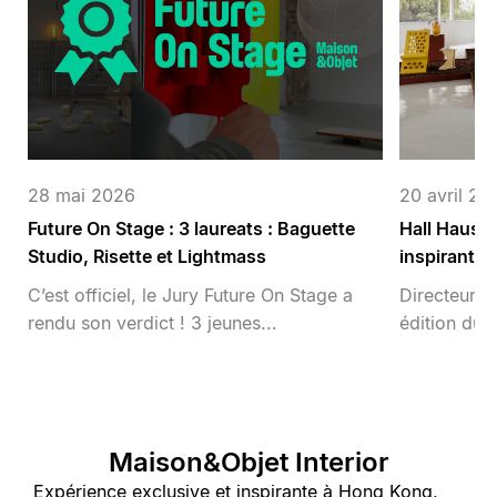
28 mai 2026
20 avril 20
Future On Stage : 3 laureats : Baguette
Hall Haus, 
Studio, Risette et Lightmass
inspirant p
C’est officiel, le Jury Future On Stage a
Directeur a
rendu son verdict ! 3 jeunes...
édition du D
Maison&Objet Interior
Expérience exclusive et inspirante à Hong Kong,