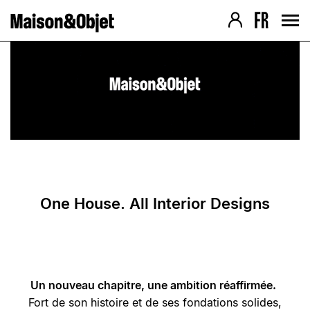
Navigation version Desktop
Contenu de la page
› Aller au contenu
› Aller au pied de page
› Retour au menu
› Retour au menu
› Retour haut de page
› Retour haut de page
One House. All Interior Designs
Un nouveau chapitre, une ambition réaffirmée.
Fort de son histoire et de ses fondations solides,