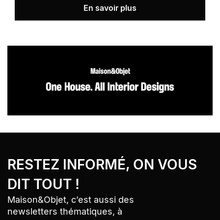
En savoir plus
Bandeau Newsletter
› Aller au contenu
RESTEZ INFORMÉ, ON VOUS
› Retour au menu
› Retour haut de page
DIT TOUT !
Maison&Objet, c’est aussi des
newsletters thématiques, à